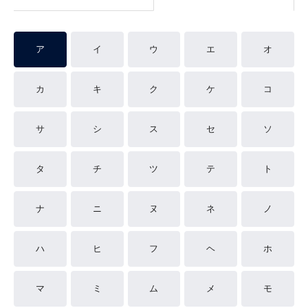
ア
イ
ウ
エ
オ
カ
キ
ク
ケ
コ
サ
シ
ス
セ
ソ
タ
チ
ツ
テ
ト
ナ
ニ
ヌ
ネ
ノ
ハ
ヒ
フ
ヘ
ホ
マ
ミ
ム
メ
モ