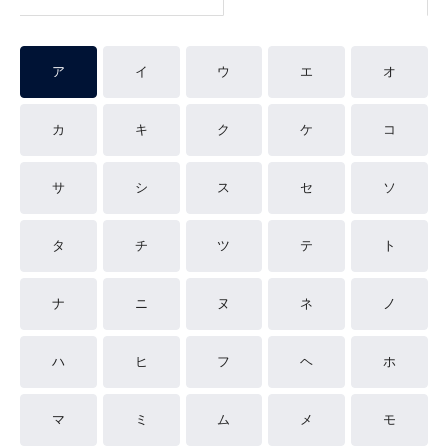
ア
イ
ウ
エ
オ
カ
キ
ク
ケ
コ
サ
シ
ス
セ
ソ
タ
チ
ツ
テ
ト
ナ
ニ
ヌ
ネ
ノ
ハ
ヒ
フ
ヘ
ホ
マ
ミ
ム
メ
モ