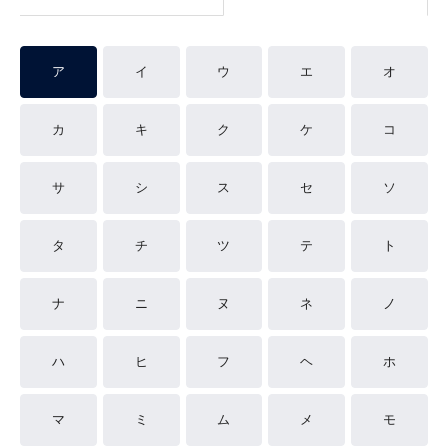
ア
イ
ウ
エ
オ
カ
キ
ク
ケ
コ
サ
シ
ス
セ
ソ
タ
チ
ツ
テ
ト
ナ
ニ
ヌ
ネ
ノ
ハ
ヒ
フ
ヘ
ホ
マ
ミ
ム
メ
モ