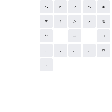
ハ
ヒ
フ
ヘ
ホ
マ
ミ
ム
メ
モ
ヤ
ユ
ヨ
ラ
リ
ル
レ
ロ
ワ