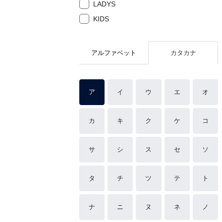
LADYS
KIDS
アルファベット
カタカナ
ア
イ
ウ
エ
オ
カ
キ
ク
ケ
コ
サ
シ
ス
セ
ソ
タ
チ
ツ
テ
ト
ナ
ニ
ヌ
ネ
ノ