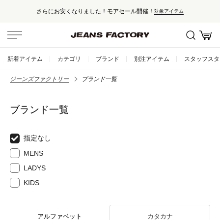
さらにお安くなりました！モアセール開催！
対象アイテム
新着アイテム
カテゴリ
ブランド
別注アイテム
スタッフスタ
ジーンズファクトリー
ブランド一覧
ブランド一覧
指定なし
MENS
LADYS
KIDS
アルファベット
カタカナ