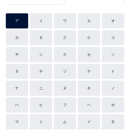
ア
イ
ウ
エ
オ
カ
キ
ク
ケ
コ
サ
シ
ス
セ
ソ
タ
チ
ツ
テ
ト
ナ
ニ
ヌ
ネ
ノ
ハ
ヒ
フ
ヘ
ホ
マ
ミ
ム
メ
モ