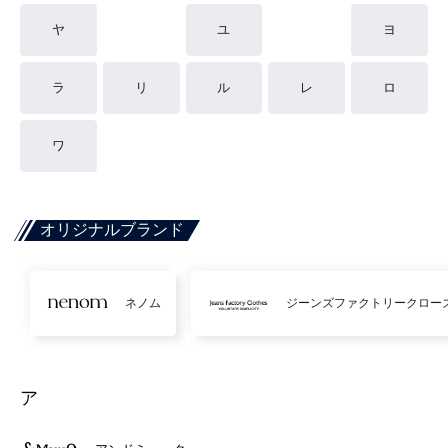
ヤ
ユ
ヨ
ラ
リ
ル
レ
ロ
ワ
オリジナルブランド
ネノム
ジーンズファクトリークロー
ア