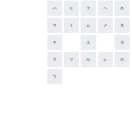
ハ
ヒ
フ
ヘ
ホ
マ
ミ
ム
メ
モ
ヤ
ユ
ヨ
ラ
リ
ル
レ
ロ
ワ