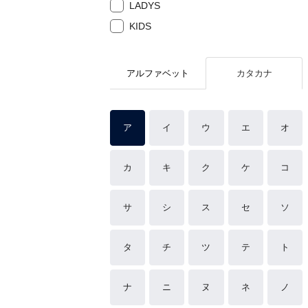
LADYS
KIDS
アルファベット
カタカナ
ア
イ
ウ
エ
オ
カ
キ
ク
ケ
コ
サ
シ
ス
セ
ソ
タ
チ
ツ
テ
ト
ナ
ニ
ヌ
ネ
ノ