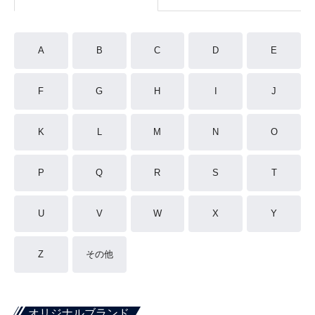
A
B
C
D
E
F
G
H
I
J
K
L
M
N
O
P
Q
R
S
T
U
V
W
X
Y
Z
その他
オリジナルブランド