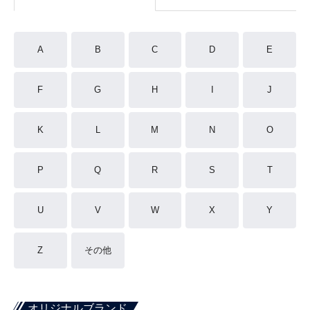
A
B
C
D
E
F
G
H
I
J
K
L
M
N
O
P
Q
R
S
T
U
V
W
X
Y
Z
その他
オリジナルブランド