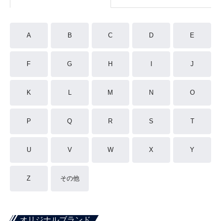
A
B
C
D
E
F
G
H
I
J
K
L
M
N
O
P
Q
R
S
T
U
V
W
X
Y
Z
その他
オリジナルブランド