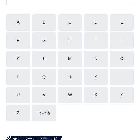
A
B
C
D
E
F
G
H
I
J
K
L
M
N
O
P
Q
R
S
T
U
V
W
X
Y
Z
その他
オリジナルブランド