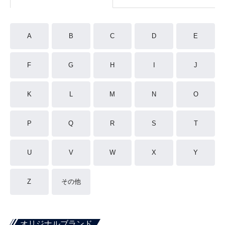
A
B
C
D
E
F
G
H
I
J
K
L
M
N
O
P
Q
R
S
T
U
V
W
X
Y
Z
その他
オリジナルブランド