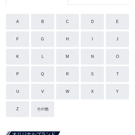
A
B
C
D
E
F
G
H
I
J
K
L
M
N
O
P
Q
R
S
T
U
V
W
X
Y
Z
その他
オリジナルブランド