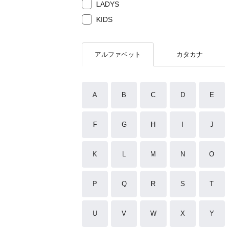
LADYS
KIDS
アルファベット
カタカナ
A
B
C
D
E
F
G
H
I
J
K
L
M
N
O
P
Q
R
S
T
U
V
W
X
Y