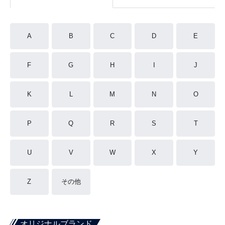
A
B
C
D
E
F
G
H
I
J
K
L
M
N
O
P
Q
R
S
T
U
V
W
X
Y
Z
その他
オリジナルブランド