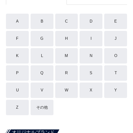
A
B
C
D
E
F
G
H
I
J
K
L
M
N
O
P
Q
R
S
T
U
V
W
X
Y
Z
その他
オリジナルブランド