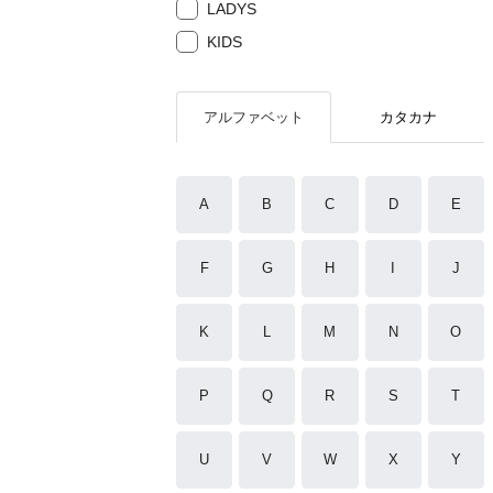
LADYS
KIDS
アルファベット
カタカナ
A
B
C
D
E
F
G
H
I
J
K
L
M
N
O
P
Q
R
S
T
U
V
W
X
Y