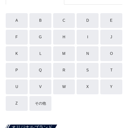
A
B
C
D
E
F
G
H
I
J
K
L
M
N
O
P
Q
R
S
T
U
V
W
X
Y
Z
その他
オリジナルブランド