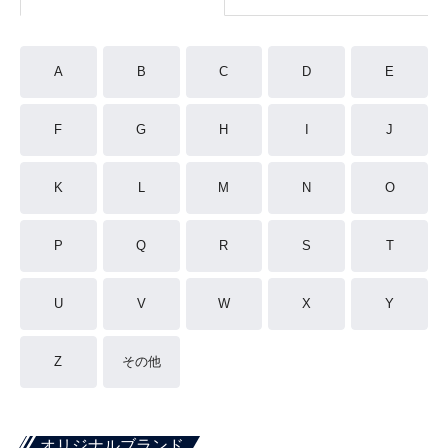
A
B
C
D
E
F
G
H
I
J
K
L
M
N
O
P
Q
R
S
T
U
V
W
X
Y
Z
その他
オリジナルブランド