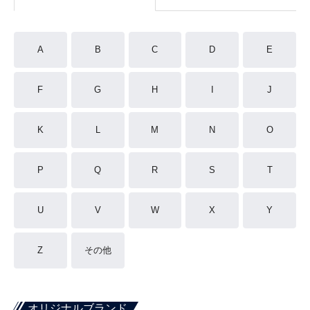
A
B
C
D
E
F
G
H
I
J
K
L
M
N
O
P
Q
R
S
T
U
V
W
X
Y
Z
その他
オリジナルブランド