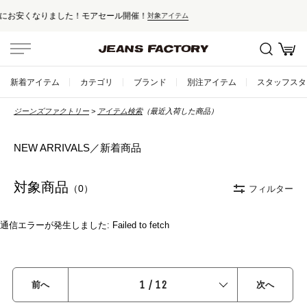
ール開催！
セール対象外アイテムは10
対象アイテム
新着アイテム
カテゴリ
ブランド
別注アイテム
スタッフスタ
ジーンズファクトリー
アイテム検索
（最近入荷した商品）
NEW ARRIVALS／新着商品
対象商品
（0）
フィルター
通信エラーが発生しました: Failed to fetch
1
/
12
前へ
次へ