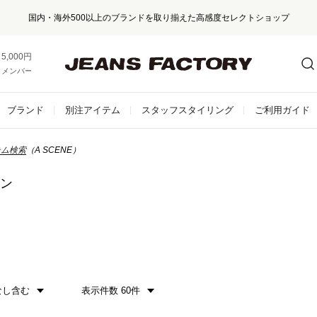
国内・海外500以上のブランドを取り揃えた高感度セレクトショップ
5,000円以上お買い上げで送料無料！
メンバー登録でお得な情報をゲット。
さらに詳しく
ブランド
別注アイテム
スタッフスタイリング
ご利用ガイド
テム検索
（A SCENE）
ーン
なし含む
表示件数 60件