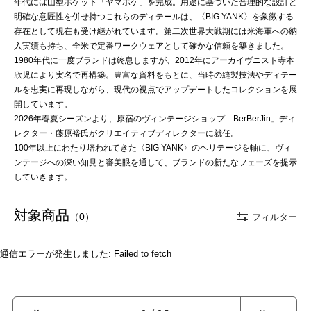
年代には山型ポケット「ヤマポケ」を完成。用途に基づいた合理的な設計と
明確な意匠性を併せ持つこれらのディテールは、〈BIG YANK〉を象徴する
存在として現在も受け継がれています。第二次世界大戦期には米海軍への納
入実績も持ち、全米で定番ワークウェアとして確かな信頼を築きました。
1980年代に一度ブランドは終息しますが、2012年にアーカイヴニスト寺本
欣児により実名で再構築。豊富な資料をもとに、当時の縫製技法やディテー
ルを忠実に再現しながら、現代の視点でアップデートしたコレクションを展
開しています。
2026年春夏シーズンより、原宿のヴィンテージショップ「BerBerJin」ディ
レクター・藤原裕氏がクリエイティブディレクターに就任。
100年以上にわたり培われてきた〈BIG YANK〉のヘリテージを軸に、ヴィ
ンテージへの深い知見と審美眼を通して、ブランドの新たなフェーズを提示
していきます。
対象商品
（0）
フィルター
通信エラーが発生しました: Failed to fetch