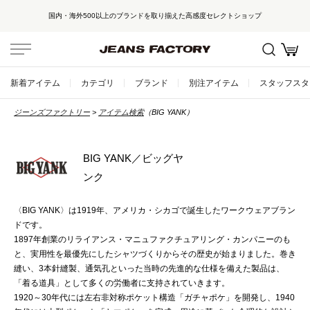
国内・海外500以上のブランドを取り揃えた高感度セレクトショップ
新着アイテム
カテゴリ
ブランド
別注アイテム
スタッフスタ
ジーンズファクトリー
アイテム検索
（BIG YANK）
BIG YANK／ビッグヤ
ンク
〈BIG YANK〉は1919年、アメリカ・シカゴで誕生したワークウェアブラン
ドです。
1897年創業のリライアンス・マニュファクチュアリング・カンパニーのも
と、実用性を最優先にしたシャツづくりからその歴史が始まりました。巻き
縫い、3本針縫製、通気孔といった当時の先進的な仕様を備えた製品は、
「着る道具」として多くの労働者に支持されていきます。
1920～30年代には左右非対称ポケット構造「ガチャポケ」を開発し、1940