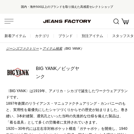
国内・海外500以上のブランドを取り揃えた高感度セレクトショップ
新着アイテム
カテゴリ
ブランド
別注アイテム
スタッフスタ
ジーンズファクトリー
アイテム検索
（BIG YANK）
BIG YANK／ビッグヤ
ンク
〈BIG YANK〉は1919年、アメリカ・シカゴで誕生したワークウェアブラン
ドです。
1897年創業のリライアンス・マニュファクチュアリング・カンパニーのも
と、実用性を最優先にしたシャツづくりからその歴史が始まりました。巻き
縫い、3本針縫製、通気孔といった当時の先進的な仕様を備えた製品は、
「着る道具」として多くの労働者に支持されていきます。
1920～30年代には左右非対称ポケット構造「ガチャポケ」を開発し、1940