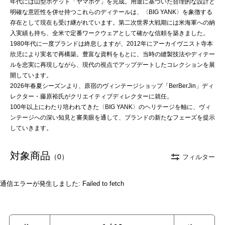
年代には山型ポケット「ヤマポケ」を完成。用途に基づいた合理的な設計と
明確な意匠性を併せ持つこれらのディテールは、〈BIG YANK〉を象徴する
存在として現在も受け継がれています。第二次世界大戦期には米海軍への納
入実績も持ち、全米で定番ワークウェアとして確かな信頼を築きました。
1980年代に一度ブランドは終息しますが、2012年にアーカイヴニスト寺本
欣児により実名で再構築。豊富な資料をもとに、当時の縫製技法やディテー
ルを忠実に再現しながら、現代の視点でアップデートしたコレクションを展
開しています。
2026年春夏シーズンより、原宿のヴィンテージショップ「BerBerJin」ディ
レクター・藤原裕氏がクリエイティブディレクターに就任。
100年以上にわたり培われてきた〈BIG YANK〉のヘリテージを軸に、ヴィ
ンテージへの深い知見と審美眼を通して、ブランドの新たなフェーズを提示
していきます。
対象商品
（0）
フィルター
通信エラーが発生しました: Failed to fetch