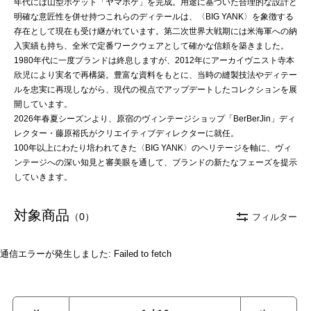
年代には山型ポケット「ヤマポケ」を完成。用途に基づいた合理的な設計と
明確な意匠性を併せ持つこれらのディテールは、〈BIG YANK〉を象徴する
存在として現在も受け継がれています。第二次世界大戦期には米海軍への納
入実績も持ち、全米で定番ワークウェアとして確かな信頼を築きました。
1980年代に一度ブランドは終息しますが、2012年にアーカイヴニスト寺本
欣児により実名で再構築。豊富な資料をもとに、当時の縫製技法やディテー
ルを忠実に再現しながら、現代の視点でアップデートしたコレクションを展
開しています。
2026年春夏シーズンより、原宿のヴィンテージショップ「BerBerJin」ディ
レクター・藤原裕氏がクリエイティブディレクターに就任。
100年以上にわたり培われてきた〈BIG YANK〉のヘリテージを軸に、ヴィ
ンテージへの深い知見と審美眼を通して、ブランドの新たなフェーズを提示
していきます。
対象商品
（0）
フィルター
通信エラーが発生しました: Failed to fetch