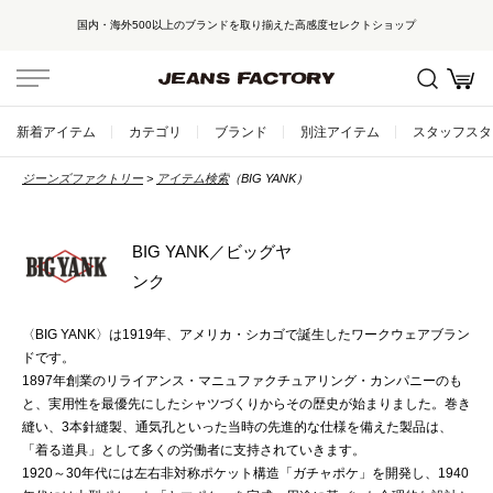
国内・海外500以上のブランドを取り揃えた高感度セレクトショップ
新着アイテム
カテゴリ
ブランド
別注アイテム
スタッフスタ
ジーンズファクトリー
アイテム検索
（BIG YANK）
BIG YANK／ビッグヤ
ンク
〈BIG YANK〉は1919年、アメリカ・シカゴで誕生したワークウェアブラン
ドです。
1897年創業のリライアンス・マニュファクチュアリング・カンパニーのも
と、実用性を最優先にしたシャツづくりからその歴史が始まりました。巻き
縫い、3本針縫製、通気孔といった当時の先進的な仕様を備えた製品は、
「着る道具」として多くの労働者に支持されていきます。
1920～30年代には左右非対称ポケット構造「ガチャポケ」を開発し、1940