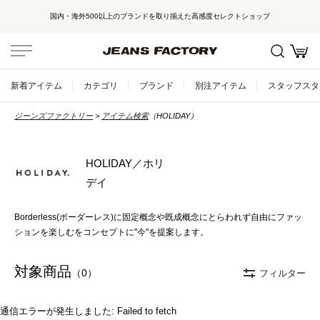
国内・海外500以上のブランドを取り揃えた高感度セレクトショップ
新着アイテム
カテゴリ
ブランド
別注アイテム
スタッフスタ
ジーンズファクトリー
アイテム検索
（HOLIDAY）
HOLIDAY／ホリ
デイ
Borderless(ボーダーレス)に固定概念や既成概念にとらわれず自由にファッ
ションを楽しむをコンセプトに"今"を提案します。
対象商品
（0）
フィルター
通信エラーが発生しました: Failed to fetch