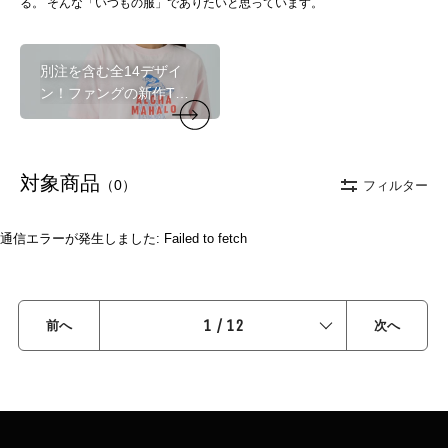
る。 そんな「いつもの服」でありたいと思っています。
別注を含む全14デザイ
ン！ファングの新作Tシ
ャツ特集
対象商品
（0）
フィルター
通信エラーが発生しました: Failed to fetch
1
/
12
前へ
次へ