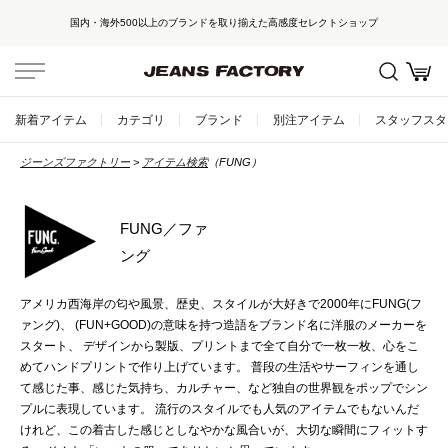
国内・海外500以上のブランドを取り揃えた高感度セレクトショップ
新着アイテム
カテゴリ
ブランド
別注アイテム
スタッフスタ
ジーンズファクトリー
アイテム検索
（FUNG）
FUNG／ファ
ング
アメリカ西海岸の匂や風景、歴史、スタイルが大好きで2000年にFUNG(フ
ァング)、 (FUN+GOOD)の意味を持つ造語をブランド名に洋服のメーカーを
スタート、 デザインから製版、プリントまで全て自分で一枚一枚、心をこ
めてハンドプリントで作り上げています。 普段の生活やサーフィンを通し
て感じた事、感じた気持ち、カルチャー、など独自の世界観をポップでシン
プルに表現しています。 流行のスタイルでも人気のアイテムでもないんだ
けれど、この着古した感じとしなやかな風合いが、大切な瞬間にフィットす